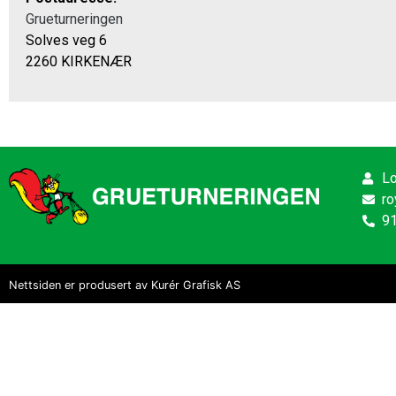
Grueturneringen
Solves veg 6
2260 KIRKENÆR
Lo
ro
9
Nettsiden er produsert av Kurér Grafisk AS