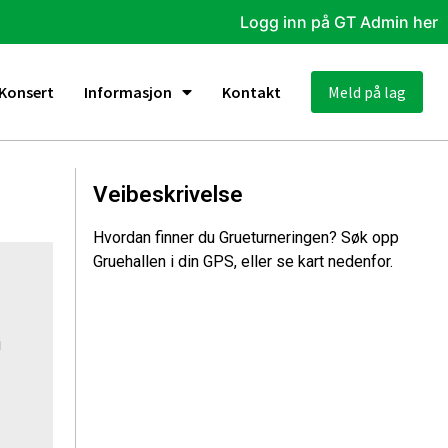
Logg inn på GT Admin her
Konsert
Informasjon
Kontakt
Meld på lag
Veibeskrivelse
Hvordan finner du Grueturneringen? Søk opp
Gruehallen i din GPS, eller se kart nedenfor.
u