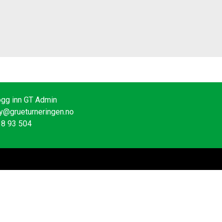
gg inn GT Admin
y@grueturneringen.no
18 93 504