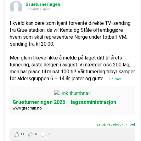
Grueturneringen
3 months siden
I kveld kan dere som kjent forvente direkte TV-sending
fra Grue stadion, da vil Kenta og Ståle offentliggjøre
hvem som skal representere Norge under fotball-VM,
sending fra kl 20:00.
Men glem likevel ikke å melde på laget ditt til årets
turnering, siste helgen i august. Vi nærmer oss 200 lag,
men har plass til minst 100 til! Vår turnering tilbyr kamper
for aldersgruppen 6 – 14 år, jenter og gutte
…
Se mer
Grueturneringen 2026 – lagsadministrasjon
www.gtadmin.no
Se på Facebook
·
Del
11
0
0