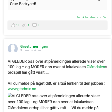
Grue Backyard!
Se på Facebook
·
Del
10
1
0
Grueturneringen
3 months siden
Vi GLEDER oss over at påmeldingen allerede viser over
100 lag – og MORER oss over at lokalavisen
Glåmdalen
s
ordspill har gått viralt……
Vil du melde på laget ditt, er altså lenken til den jobben :
www.gtadmin.no