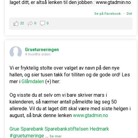
Se på Facebook
·
Del
22
0
0
Grueturneringen
4 months siden
Vi er fryktelig stolte over valget av navn på den nye
hallen, og sier tusen takk for tilliten og de gode ord! Les
mer i
Glåmdalen
(+) her:
Og visste du at selv om vi bare skriver mars i
kalenderen, så nærmer antall påmeldte lag seg 50
allerede. Vil du at laget ditt skal være med siste helgen i
august, så bruk denne lenken
www.gtadmin.no
Grue Sparebank
Sparebankstiftelsen Hedmark
#grueturneringe
…
Se mer