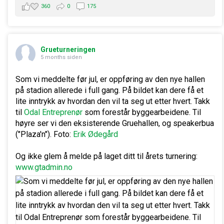
360
0
175
Grueturneringen
5 months siden
Som vi meddelte før jul, er oppføring av den nye hallen
på stadion allerede i full gang. På bildet kan dere få et
lite inntrykk av hvordan den vil ta seg ut etter hvert. Takk
til
Odal Entreprenør
som forestår byggearbeidene. Til
høyre ser vi den eksisterende Gruehallen, og speakerbua
("Plaza'n"). Foto:
Erik Ødegård
Og ikke glem å melde på laget ditt til årets turnering:
www.gtadmin.no