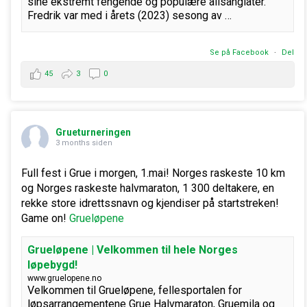
sine ekstremt fengende og populære allsanglåter.
Fredrik var med i årets (2023) sesong av …
Se på Facebook
·
Del
45
3
0
Grueturneringen
3 months siden
Full fest i Grue i morgen, 1.mai! Norges raskeste 10 km
og Norges raskeste halvmaraton, 1 300 deltakere, en
rekke store idrettssnavn og kjendiser på startstreken!
Game on!
Grueløpene
Grueløpene | Velkommen til hele Norges
løpebygd!
www.gruelopene.no
Velkommen til Grueløpene, fellesportalen for
løpsarrangementene Grue Halvmaraton, Gruemila og