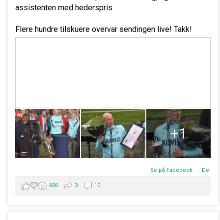
assistenten med hederspris.
Flere hundre tilskuere overvar sendingen live! Takk!
+1
Se på Facebook
·
Del
606
3
10