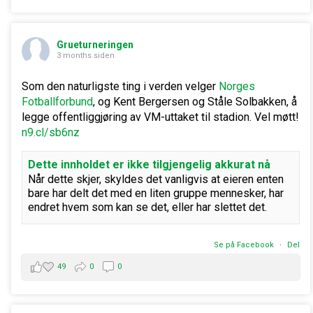
Grueturneringen
3 months siden
Som den naturligste ting i verden velger
Norges
Fotballforbund
, og Kent Bergersen og Ståle Solbakken, å
legge offentliggjøring av VM-uttaket til stadion. Vel møtt!
n9.cl/sb6nz
Dette innholdet er ikke tilgjengelig akkurat nå
Når dette skjer, skyldes det vanligvis at eieren enten
bare har delt det med en liten gruppe mennesker, har
endret hvem som kan se det, eller har slettet det.
Se på Facebook
·
Del
49
0
0