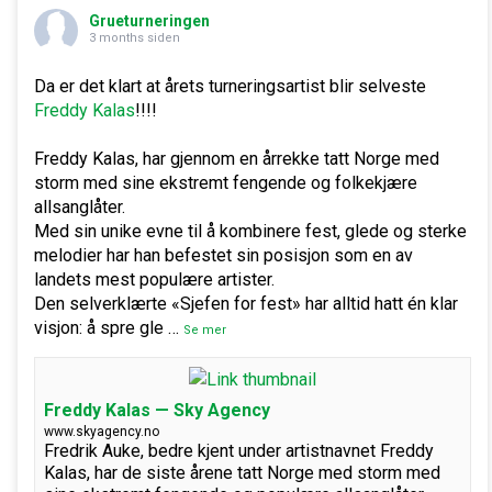
Grueturneringen
3 months siden
Da er det klart at årets turneringsartist blir selveste
Freddy Kalas
!!!!
Freddy Kalas, har gjennom en årrekke tatt Norge med
storm med sine ekstremt fengende og folkekjære
allsanglåter.
Med sin unike evne til å kombinere fest, glede og sterke
melodier har han befestet sin posisjon som en av
landets mest populære artister.
Den selverklærte «Sjefen for fest» har alltid hatt én klar
visjon: å spre gle
…
Se mer
Freddy Kalas — Sky Agency
www.skyagency.no
Fredrik Auke, bedre kjent under artistnavnet Freddy
Kalas, har de siste årene tatt Norge med storm med